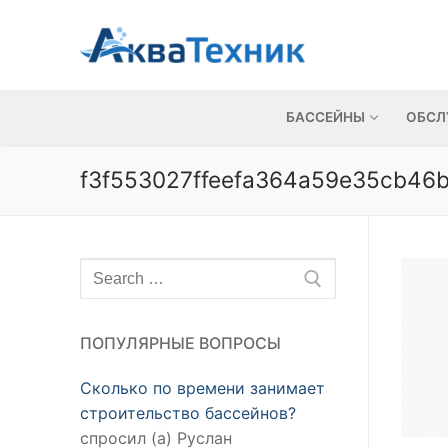
Перейти
до
вмісту
БАССЕЙНЫ
ОБСЛ
f3f553027ffeefa364a59e35cb46b
Шукати:
ПОПУЛЯРНЫЕ ВОПРОСЫ
Сколько по времени занимает
строительство бассейнов?
спросил (а) Руслан