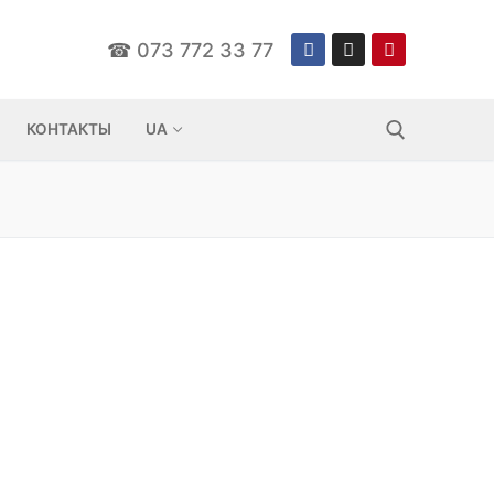
☎
073 772 33 77
КОНТАКТЫ
UA
Шукати: