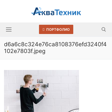
Перейти
к
содержимому
ПОРТФОЛИО
d6a6c8c324e76ca8108376efd3240f4
102e7803f.jpeg
Искать: