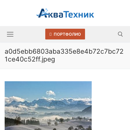
Перейти
к
содержимому
ПОРТФОЛИО
a0d5ebb6803aba335e8e4b72c7bc72
1ce40c52ff.jpeg
Искать: