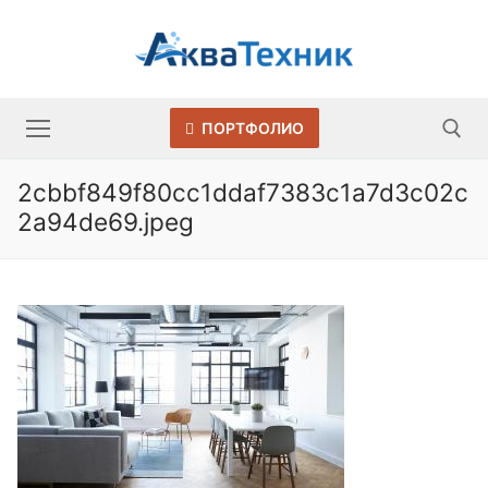
Перейти
к
содержимому
ПОРТФОЛИО
2cbbf849f80cc1ddaf7383c1a7d3c02c
2a94de69.jpeg
Искать: