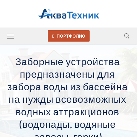
Перейти
к
содержимому
ПОРТФОЛИО
Заборные устройства 
Искать:
предназначены для 
забора воды из бассейна 
на нужды всевозможных 
водных аттракционов 
(водопады, водяные 
завесы, горки)