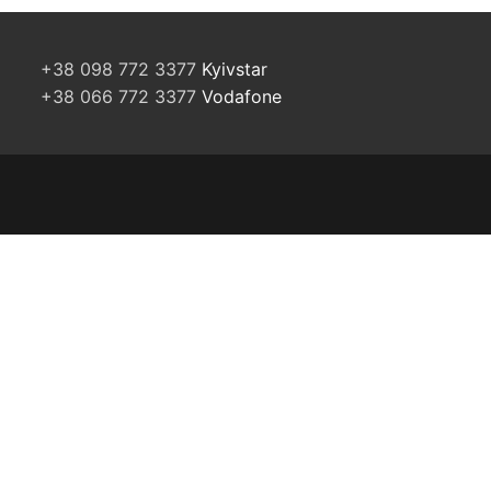
+38 098 772 3377
Kyivstar
+38 066 772 3377
Vodafone