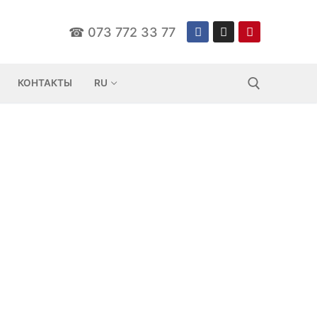
☎
073 772 33 77
КОНТАКТЫ
RU
Искать: